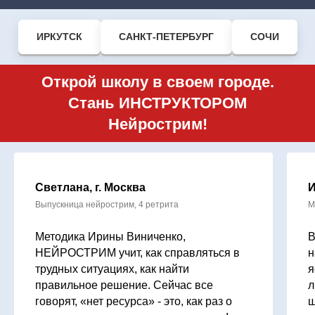
ИРКУТСК
САНКТ-ПЕТЕРБУРГ
СОЧИ
Открой школу в своем городе.
Стань ИНСТРУКТОРОМ
Нейрострим!
Светлана, г. Москва
И
Выпускница нейрострим, 4 ретрита
М
Методика Ирины Виниченко,
В
НЕЙРОСТРИМ учит, как справляться в
н
трудных ситуациях, как найти
я
правильное решение. Сейчас все
л
говорят, «нет ресурса» - это, как раз о
ш