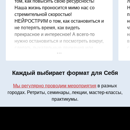
том, как повысить свою ресурсность!
л
Наша жизнь проносится мимо нас со
Н
стремительной скоростью!
п
НЕЙРОСТРИМ о том, как остановиться и
н
не потерять время, как видеть
ч
прекрасное и интересное! А всего-то
н
нужно остановиться и посмотреть вокруг,
в
сделать дыхательные движения или
с
создать картинку из подручных средств,
в
например журналы!) Всем рекомендую
о
метод, Ирины Винниченко,
и
Каждый выбирает формат для Себя
НЕЙРОСТРИМ!!! И мои слова
в
Благодарности🙏
г
Мы регулярно проводим мероприятия
в разных
п
городах. Ретриты, семинары, лекции, мастер-классы,
В
практикумы.
к
г
в
А
п